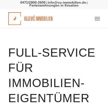
0471/2900-2600
info@vu-immobilien.de
|
|
Ferienwohnungen in Kroatien
FULL-SERVICE
FÜR
IMMOBILIEN­
EIGENTÜMER